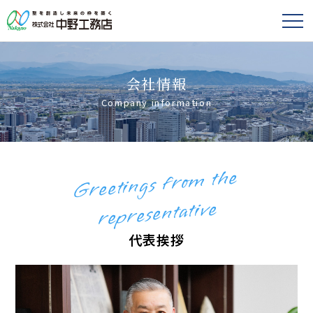
会社情報
Company information
Greetings fro
m the
representative
代表挨拶