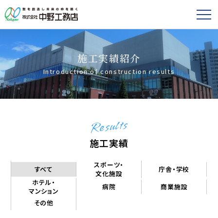
施工実績紹介
Introduction of construction results
Results
施工実績
スポーツ・
すべて
庁舎・学校
文化施設
ホテル・
病院
商業施設
マンション
その他