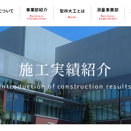
事業部紹介
測量事業部
について
型枠大工とは
Business
Business
Works
Introduction
department
施工実績紹介
Introduction of construction result