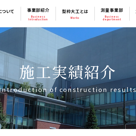
事業部紹介
測量事業部
について
型枠大工とは
Business
Business
Works
Introduction
department
施工実績紹介
Introduction of construction result