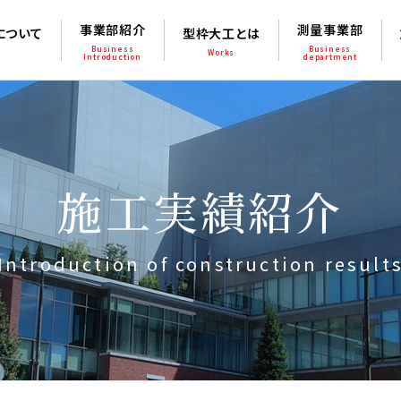
事業部紹介
測量事業部
について
型枠大工とは
Business
Business
Works
Introduction
department
施工実績紹介
Introduction of construction result